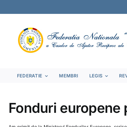
Skip
to
content
FEDERATIE
MEMBRI
LEGIS
RE
Fonduri europene 
Am primit de la Ministerul Fondurilor Europene, scris