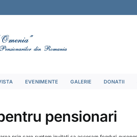
VISTA
EVENIMENTE
GALERIE
DONATII
pentru pensionari
oarea prin care suntem invitati sa accesam fonduri europe