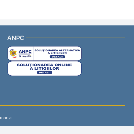
ANPC
omania