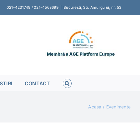
021-4231749 / 021-4563699
|
Bucuresti, Str. Amurgului, nr. 53
STIRI
CONTACT
Acasa
Evenimente