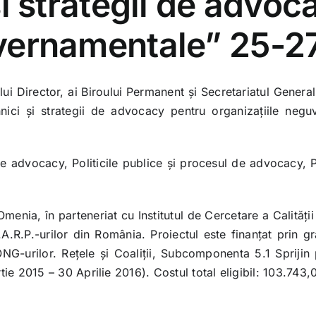
şi strategii de advo
uvernamentale” 25-2
 Director, ai Biroului Permanent şi Secretariatul General 
nici şi strategii de advocacy pentru organizaţiile neguv
 advocacy, Politicile publice şi procesul de advocacy,
enia, în parteneriat cu Institutul de Cercetare a Calităţi
A.R.P.-urilor din România. Proiectul este finanţat prin 
rilor. Reţele şi Coaliţii, Subcomponenta 5.1 Sprijin pent
artie 2015 – 30 Aprilie 2016). Costul total eligibil: 103.74