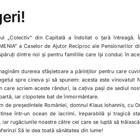
eri!
l „Colectiv” din Capitală a îndoliat o ţară întreagă. Î
OMENIA” a Caselor de Ajutor Reciproc ale Pensionarilor di
ruţi dintre noi şi pentru familiile care îşi conduc în aces
maginăm durerea sfâşietoare a părinţilor pentru care cuv
egetul spre cineva și să spunem: acesta este vinovatul! 
n care scriem aceste rânduri, la caţiva paşi de sediul nos
oartă, iar clopotele bat de înmormântare.
m de preşedintele României, domnul Klaus Iohannis, cu Ordi
inse într-un ocean de lacrimi. Ireparabilă şi tragică st
 iar rugăciunile noastre către cei care se luptă să trăiască
uferinzi Să le dea toată sănătatea din lume!