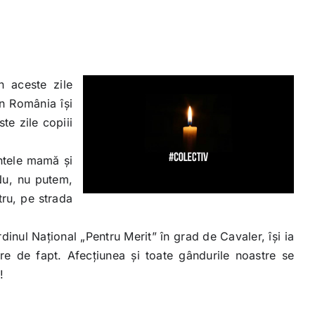
n aceste zile
n România îşi
te zile copiii
intele mamă şi
Nu, nu putem,
tru, pe strada
nul Naţional „Pentru Merit” în grad de Cavaler, îşi ia
are de fapt. Afecţiunea şi toate gândurile noastre se
!