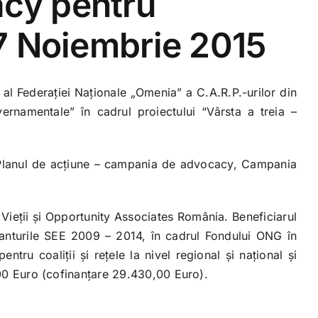
cacy pentru
7 Noiembrie 2015
al Federaţiei Naţionale „Omenia” a C.A.R.P.-urilor din
ernamentale” în cadrul proiectului “Vârsta a treia –
 Planul de acţiune – campania de advocacy, Campania
i Vieţii şi Opportunity Associates România. Beneficiarul
granturile SEE 2009 – 2014, în cadrul Fondului ONG în
ru coaliţii şi reţele la nivel regional şi naţional şi
3,00 Euro (cofinanţare 29.430,00 Euro).