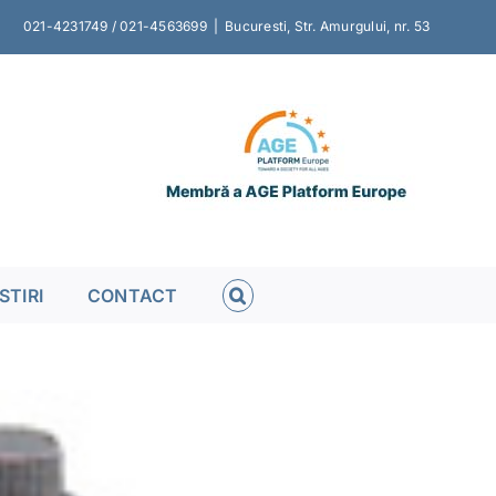
021-4231749 / 021-4563699
|
Bucuresti, Str. Amurgului, nr. 53
STIRI
CONTACT