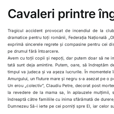
Cavaleri printre îng
Tragicul accident provocat de incendiul de la clubu
dramatice pentru toţi românii, Federaţia Naţională „
exprimă sincerele regrete şi compasine pentru cei dispă
pe drumul fără întoarcere.
Avem cu toţii copii şi nepoţi, dar putem doar să ne i
tată sunt deja amintire. Putem, oare, să îndreptăm d
timpul va judeca şi va așeza lucrurile. În momentele î
Amurgului, un fluture mare şi negru s-a asezat pe o p
Un erou „colectiv”, Claudiu Petre, decorat post morte
la revedere de la mama sa, în aplauzele mulţimii, st
îndreaptă către familiile cu inima sfărâmată de durere,
Dumnezeu Să-i ierte pe cei porniţi spre El, iar celor s