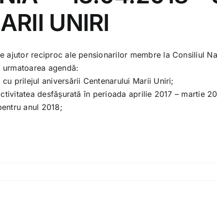
RII UNIRI
 ajutor reciproc ale pensionarilor membre la Consiliul Nați
 cu urmatoarea agendă:
u prilejul aniversării Centenarului Marii Uniri;
activitatea desfășurată în perioada aprilie 2017 – martie 2
pentru anul 2018;