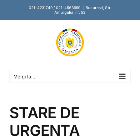
Skip
021-4231749 / 021-4563699
|
Bucuresti, Str.
to
Amurgului, nr. 53
content
Mergi la...
STARE DE
URGENTA