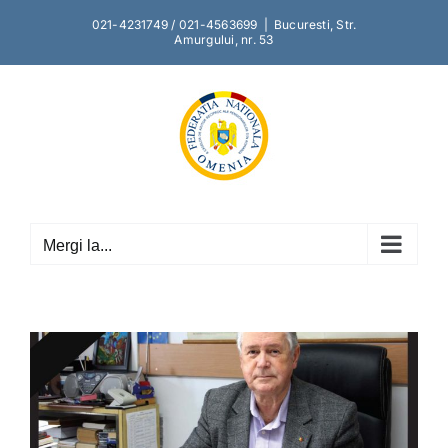
Skip
021-4231749 / 021-4563699
|
Bucuresti, Str.
to
Amurgului, nr. 53
content
Mergi la...