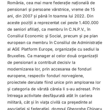
România, cea mai mare federație națională de
pensionari și persoane vârstnice, vreme de 15
ani, din 2007 și până în toamna lui 2022. Din
aceste poziții a reprezentat cei peste 1.400.000
de seniori afiliați, ca membru în C.N.P.V., în
Consiliul Economic și Social, precum și pe plan
european ca membru în Consiliul de Administrație
al AGE Platform Europe, organizație cu sediul la
Bruxelles. Ca manager al celor două organizații
de pensionari a contribuit decisiv la
modernizarea lor, prin accesarea de fonduri
europene, respectiv fonduri norvegiene,
proiectele derulate fiind unice prin amploarea lor
și categoria de vârstă căreia li s-au adresat. Prin
întreaga activitate desfășurată atât în cariera
militară, cât și în viața civilă ca președinte al
asociației și federației, domnul Gheorghe Chioaru