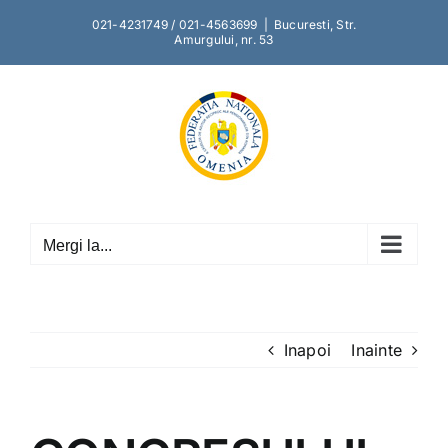
Skip
021-4231749 / 021-4563699
|
Bucuresti, Str.
to
Amurgului, nr. 53
content
Mergi la...
Inapoi
Inainte