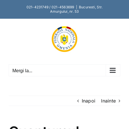
Skip
021-4231749 / 021-4563699
|
Bucuresti, Str.
to
Amurgului, nr. 53
content
Mergi la...
Inapoi
Inainte