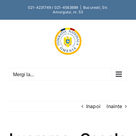
Skip
021-4231749 / 021-4563699
|
Bucuresti, Str.
to
Amurgului, nr. 53
content
Mergi la...
Inapoi
Inainte