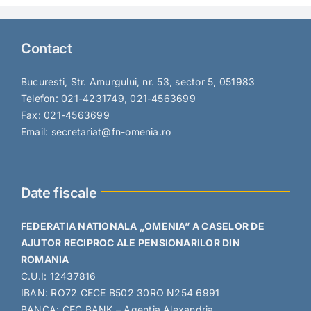
Contact
Bucuresti, Str. Amurgului, nr. 53, sector 5, 051983
Telefon: 021-4231749, 021-4563699
Fax: 021-4563699
Email: secretariat@fn-omenia.ro
Date fiscale
FEDERATIA NATIONALA „OMENIA” A CASELOR DE
AJUTOR RECIPROC ALE PENSIONARILOR DIN
ROMANIA
C.U.I: 12437816
IBAN: RO72 CECE B502 30RO N254 6991
BANCA: CEC BANK – Agentia Alexandria