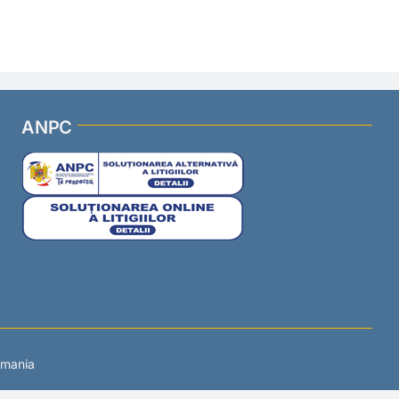
ANPC
omania