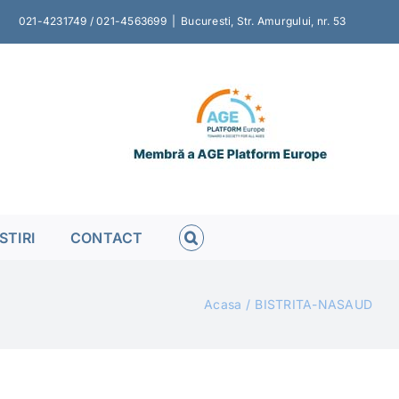
021-4231749 / 021-4563699
|
Bucuresti, Str. Amurgului, nr. 53
STIRI
CONTACT
Acasa
BISTRITA-NASAUD