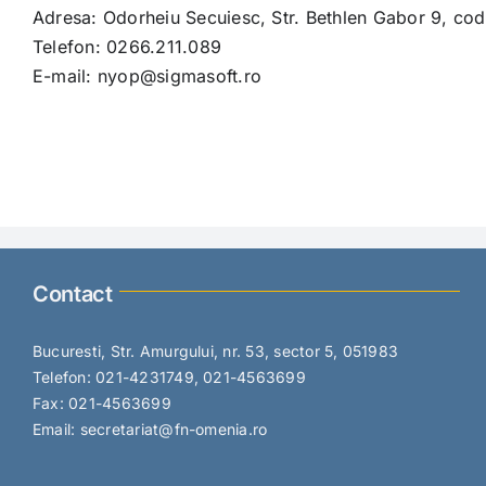
Adresa: Odorheiu Secuiesc, Str. Bethlen Gabor 9, c
Telefon: 0266.211.089
E-mail: nyop@sigmasoft.ro
Contact
Bucuresti, Str. Amurgului, nr. 53, sector 5, 051983
Telefon: 021-4231749, 021-4563699
Fax: 021-4563699
Email: secretariat@fn-omenia.ro