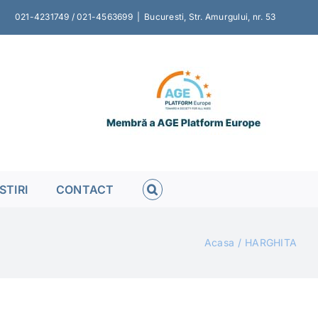
021-4231749 / 021-4563699
|
Bucuresti, Str. Amurgului, nr. 53
STIRI
CONTACT
Acasa
HARGHITA