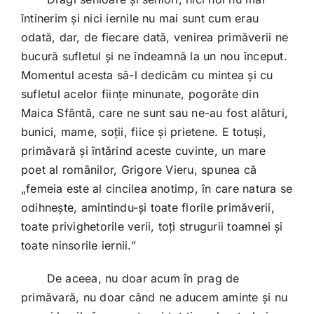
întinerim și nici iernile nu mai sunt cum erau
odată, dar, de fiecare dată, venirea primăverii ne
bucură sufletul și ne îndeamnă la un nou început.
Momentul acesta să-l dedicăm cu mintea și cu
sufletul acelor ființe minunate, pogorâte din
Maica Sfântă, care ne sunt sau ne-au fost alături,
bunici, mame, soții, fiice și prietene. E totuși,
primăvară și întărind aceste cuvinte, un mare
poet al românilor, Grigore Vieru, spunea că
„femeia este al cincilea anotimp, în care natura se
odihnește, amintindu-și toate florile primăverii,
toate privighetorile verii, toți strugurii toamnei și
toate ninsorile iernii.”
De aceea, nu doar acum în prag de
primăvară, nu doar când ne aducem aminte și nu