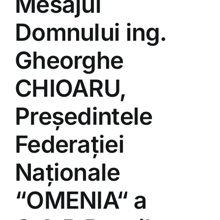
Mesajul
Domnului ing.
Gheorghe
CHIOARU,
Președintele
Federației
Naționale
“OMENIA“ a