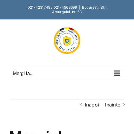
Skip
021-4231749 / 021-4563699
|
Bucuresti, Str.
to
Amurgului, nr. 53
content
Mergi la...
Inapoi
Inainte