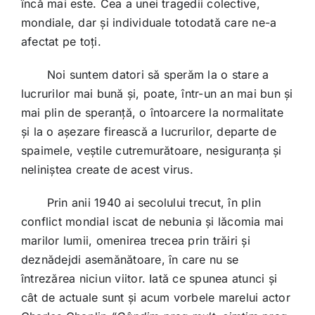
încă mai este. Cea a unei tragedii colective,
mondiale, dar și individuale totodată care ne-a
afectat pe toți.
Noi suntem datori să sperăm la o stare a
lucrurilor mai bună și, poate, într-un an mai bun și
mai plin de speranță, o întoarcere la normalitate
și la o așezare firească a lucrurilor, departe de
spaimele, veștile cutremurătoare, nesiguranța și
neliniștea create de acest virus.
Prin anii 1940 ai secolului trecut, în plin
conflict mondial iscat de nebunia și lăcomia mai
marilor lumii, omenirea trecea prin trăiri și
deznădejdi asemănătoare, în care nu se
întrezărea niciun viitor. Iată ce spunea atunci și
cât de actuale sunt și acum vorbele marelui actor