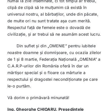
numai la zile însemnate, ci tot timpul ar trebui,
clipă de clipă să le mulțumim că există în
universul nostru, al bărbaților, unde din păcate,
de multe ori nu sunt tratate așa cum merită.
Respectul față de femeie este o dovadă de
civilizație, și ar trebui să ne asumăm acest lucru.
Din suflet și din „OMENIE” pentru iubitele
noastre doamne și domnișoare, cu ocazia zilelor
de 1 şi 8 martie, Federația Națională „OMENIA” a
C.A.R.P-urilor din România oferă în dar un
mărtişor special şi o floare ca mărturie a
respectului şi dragostei necondiţionate pe care
le-o purtăm.
Vă dorim o primăvară minunată!
Ing. Gheorghe CHIOARU, Președintele