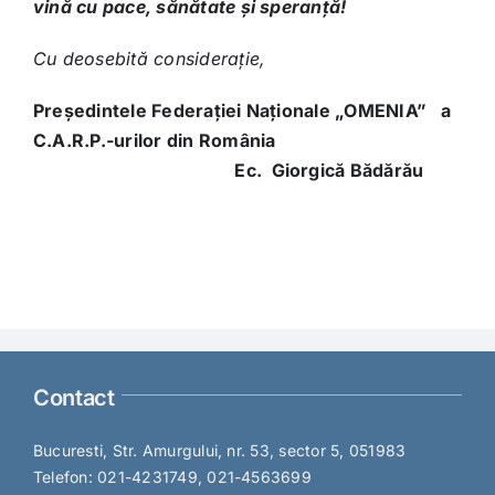
vină cu pace, sănătate și speranță!
Cu deosebită considerație,
Președintele Federației Naționale „OMENIA”­
a
C.A.R.P.-urilor din România
Ec. Giorgică Bădărău
Contact
Bucuresti, Str. Amurgului, nr. 53, sector 5, 051983
Telefon: 021-4231749, 021-4563699