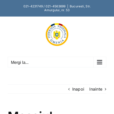
Skip
021-4231749 / 021-4563699
|
Bucuresti, Str.
to
Amurgului, nr. 53
content
Mergi la...
Inapoi
Inainte