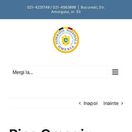
Skip
021-4231749 / 021-4563699
|
Bucuresti, Str.
to
Amurgului, nr. 53
content
Mergi la...
Inapoi
Inainte