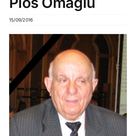
Pios Omagiu
15/09/2016
View
Larger
Image