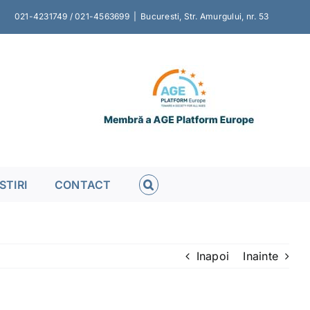
021-4231749 / 021-4563699
|
Bucuresti, Str. Amurgului, nr. 53
STIRI
CONTACT
Inapoi
Inainte