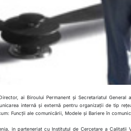
rector, ai Biroului Permanent și Secretariatul General a
icarea internă și externă pentru organizații de tip rețea”
: Funcții ale comunicării, Modele și Bariere în comunicar
a, in parteneriat cu Institutul de Cercetare a Calitatii 