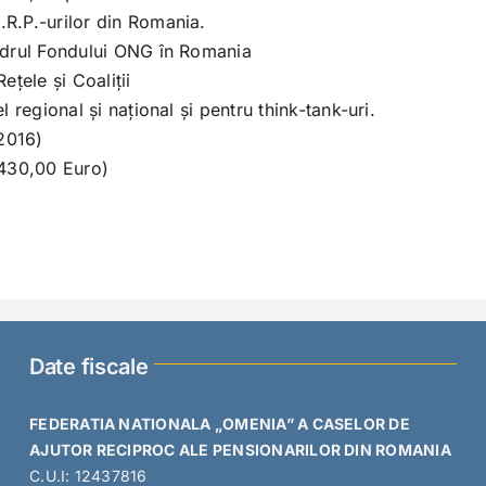
.R.P.-urilor din Romania.
cadrul Fondului ONG în Romania
țele și Coaliții
l regional și național și pentru think-tank-uri.
 2016)
.430,00 Euro)
Date fiscale
FEDERATIA NATIONALA „OMENIA” A CASELOR DE
AJUTOR RECIPROC ALE PENSIONARILOR DIN ROMANIA
C.U.I: 12437816