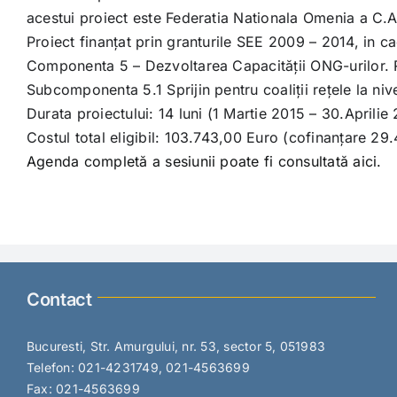
acestui proiect este Federatia Nationala Omenia a C.A
Proiect finanțat prin granturile SEE 2009 – 2014, in 
Componenta 5 – Dezvoltarea Capacității ONG-urilor. Re
Subcomponenta 5.1 Sprijin pentru coaliții rețele la nive
Durata proiectului: 14 luni (1 Martie 2015 – 30.Aprilie
Costul total eligibil: 103.743,00 Euro (cofinanțare 29
Agenda completă a sesiunii poate fi consultată aici.
Contact
Bucuresti, Str. Amurgului, nr. 53, sector 5, 051983
Telefon: 021-4231749, 021-4563699
Fax: 021-4563699