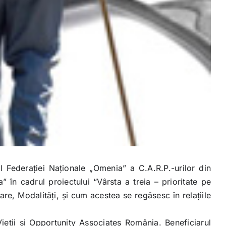
l Federației Naționale „Omenia” a C.A.R.P.-urilor din
 în cadrul proiectului “Vârsta a treia – prioritate pe
e, Modalități, și cum acestea se regăsesc în relațiile
Vietii si Opportunity Associates România. Beneficiarul