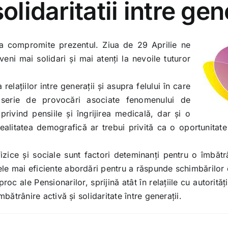
lidaritatii intre gen
ă a compromite prezentul. Ziua de 29 Aprilie ne
ni mai solidari și mai atenți la nevoile tuturor
lațiilor intre generații și asupra felului în care
 serie de provocări asociate fenomenului de
privind pensiile și îngrijirea medicală, dar și o
alitatea demografică ar trebui privită ca o oportunitate
izice și sociale sunt factori deteminanți pentru o îmbă
cele mai eficiente abordări pentru a răspunde schimbărilo
ale Pensionarilor, sprijină atât în relațiile cu autoritățil
mbătrânire activă și solidaritate între generații.