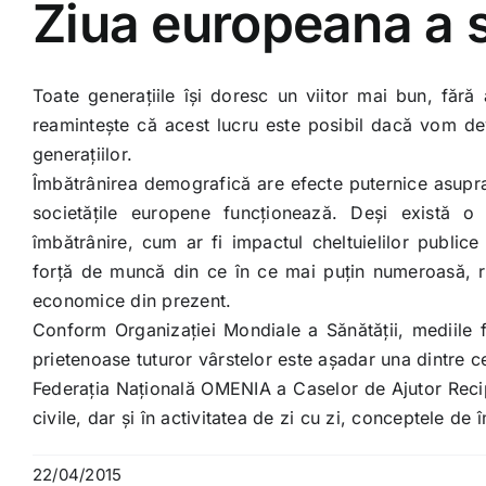
Ziua europeana a so
Toate generațiile își doresc un viitor mai bun, făr
reamintește că acest lucru este posibil dacă vom deve
generațiilor.
Îmbătrânirea demografică are efecte puternice asupra re
societățile europene funcționează. Deși există o
îmbătrânire, cum ar fi impactul cheltuielilor publice 
forță de muncă din ce în ce mai puțin numeroasă, re
economice din prezent.
Conform Organizației Mondiale a Sănătății, mediile f
prietenoase tuturor vârstelor este așadar una dintre 
Federația Națională OMENIA a Caselor de Ajutor Reciproc 
civile, dar și în activitatea de zi cu zi, conceptele de î
22/04/2015