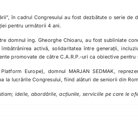
ii”, în cadrul Congresului au fost dezbătute o serie de d
iei pentru următorii 4 ani.
ătre domnul ing. Gheorghe Chioaru, au fost subliniate co
îmbătrânirea activă, solidaritatea între generaţii, incluz
te promovate de către C.A.R.P.-uri ca obiective pentru sp
AGE Platform Europe), domnul MARJAN SEDMAK, reprezen
a la lucrările Congresului, fiind alături de seniorii din Ro
iam; ideile, abordările, acţiunile, serviciile pe care le of