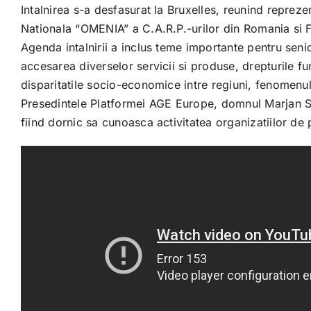
Intalnirea s-a desfasurat la Bruxelles, reunind reprez
Nationala “OMENIA” a C.A.R.P.-urilor din Romania si F
Agenda intalnirii a inclus teme importante pentru senio
accesarea diverselor servicii si produse, drepturile f
disparitatile socio-economice intre regiuni, fenomenul 
Presedintele Platformei AGE Europe, domnul Marjan Se
fiind dornic sa cunoasca activitatea organizatiilor de p