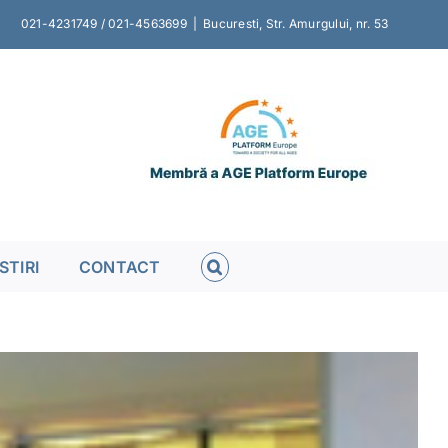
021-4231749 / 021-4563699
|
Bucuresti, Str. Amurgului, nr. 53
STIRI
CONTACT