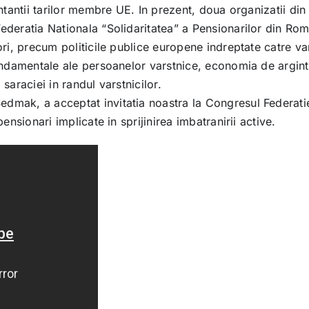
entantii tarilor membre UE. In prezent, doua organizatii d
ederatia Nationala “Solidaritatea” a Pensionarilor din Rom
ri, precum politicile publice europene indreptate catre var
undamentale ale persoanelor varstnice, economia de argint, 
saraciei in randul varstnicilor.
dmak, a acceptat invitatia noastra la Congresul Federatie
ensionari implicate in sprijinirea imbatranirii active.