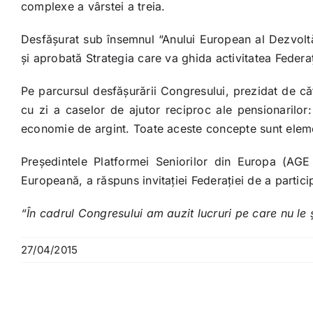
complexe a vârstei a treia.
Desfăşurat sub însemnul “Anului European al Dezvoltăr
şi aprobată Strategia care va ghida activitatea Federaţ
Pe parcursul desfăşurării Congresului, prezidat de c
cu zi a caselor de ajutor reciproc ale pensionarilor: 
economie de argint. Toate aceste concepte sunt elemen
Preşedintele Platformei Seniorilor din Europa (
Europeană, a răspuns invitaţiei Federaţiei de a particip
“În cadrul Congresului am auzit lucruri pe care nu le şt
27/04/2015